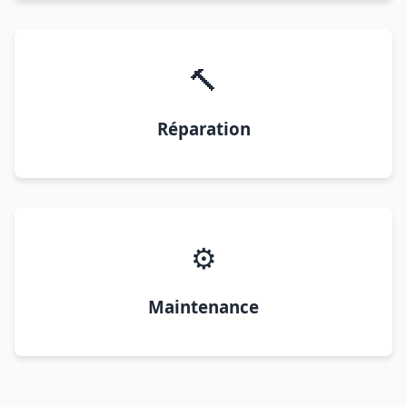
🔨
Réparation
⚙️
Maintenance