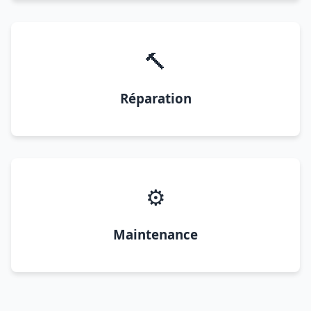
🔨
Réparation
⚙️
Maintenance