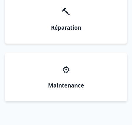
🔨
Réparation
⚙️
Maintenance