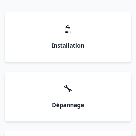
🚿
Installation
🔧
Dépannage