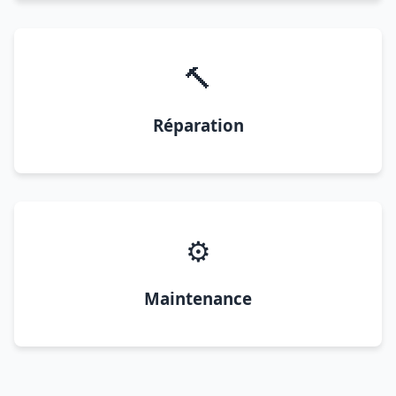
🔨
Réparation
⚙️
Maintenance