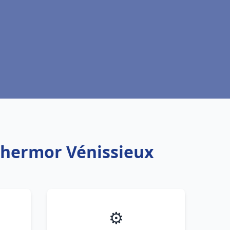
Thermor Vénissieux
⚙️