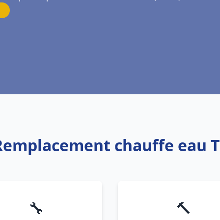
 Remplacement chauffe eau 
🔧
🔨