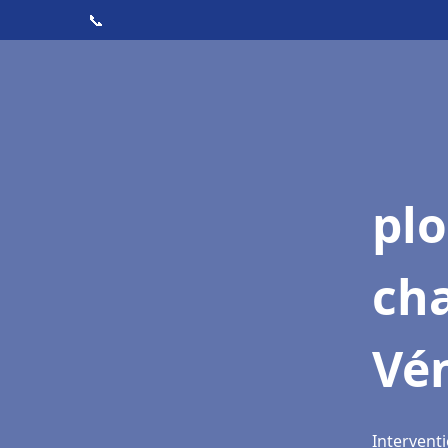
📞
pl
ch
Vé
Interventi