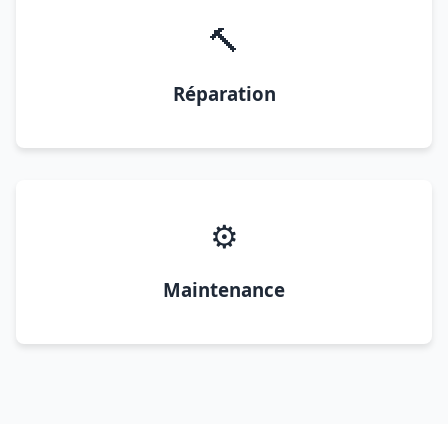
🔨
Réparation
⚙️
Maintenance