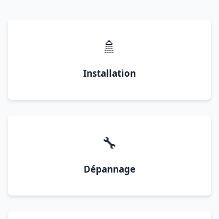
🚿
Installation
🔧
Dépannage