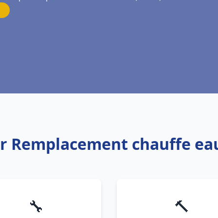
er Remplacement chauffe ea
🔧
🔨