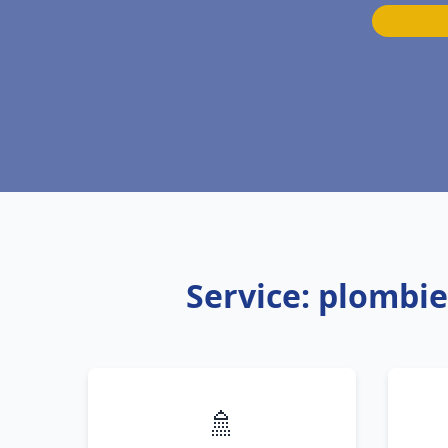
Service: plombi
🚿