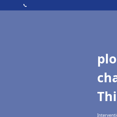
📞
pl
ch
Thi
Interventi