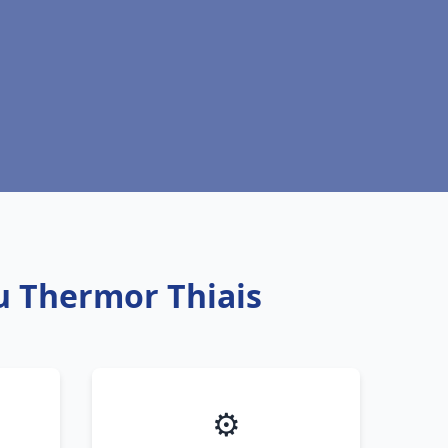
u Thermor Thiais
⚙️