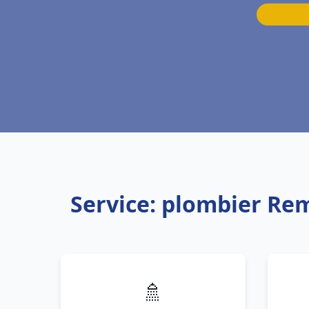
Service: plombier Re
🚿