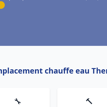
mplacement chauffe eau The
🔧
🔨