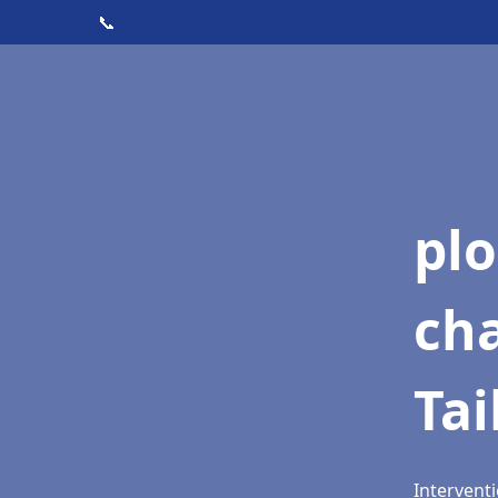
📞
pl
ch
Tai
Interventi