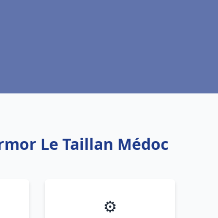
rmor Le Taillan Médoc
⚙️