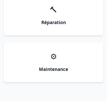
🔨
Réparation
⚙️
Maintenance