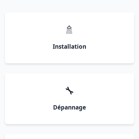
🚿
Installation
🔧
Dépannage