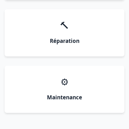
🔨
Réparation
⚙️
Maintenance