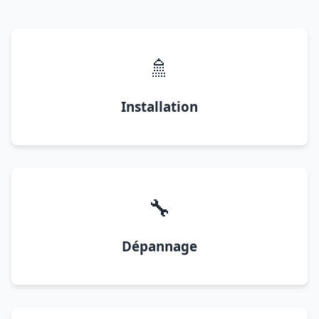
🚿
Installation
🔧
Dépannage