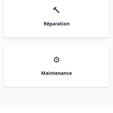
🔨
Réparation
⚙️
Maintenance