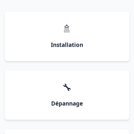
🚿
Installation
🔧
Dépannage