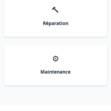
🔨
Réparation
⚙️
Maintenance