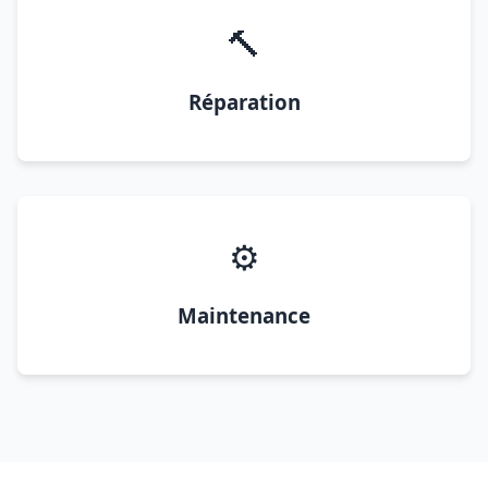
🔨
Réparation
⚙️
Maintenance