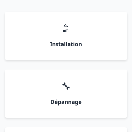
🚿
Installation
🔧
Dépannage