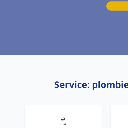
Service: plomb
🚿