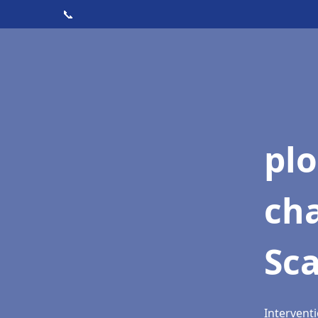
📞
pl
ch
Sc
Interventi