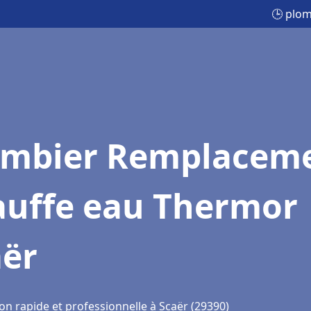
🕒 plo
ombier Remplacem
auffe eau Thermor
aër
on rapide et professionnelle à Scaër (29390)