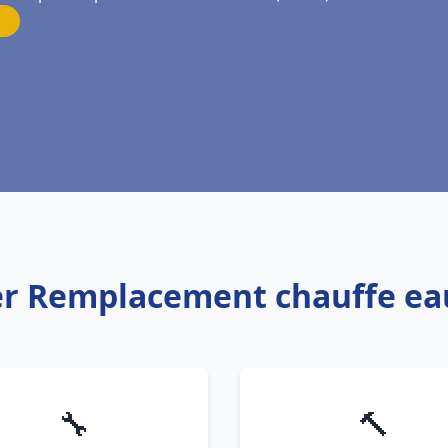
ier Remplacement chauffe ea
🔧
🔨