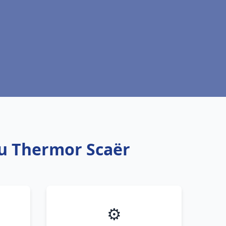
u Thermor Scaër
⚙️