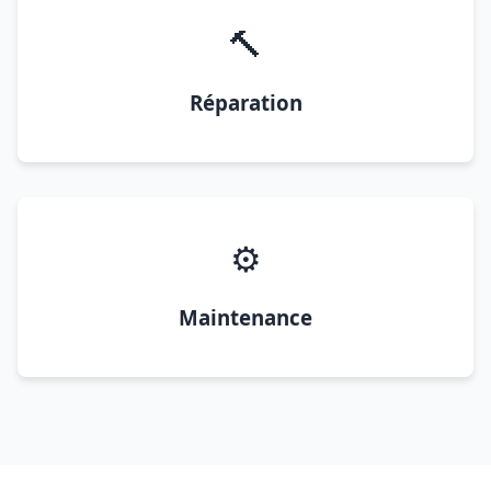
🔨
Réparation
⚙️
Maintenance