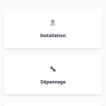
🚿
Installation
🔧
Dépannage