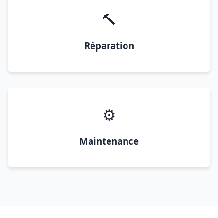
🔨
Réparation
⚙️
Maintenance