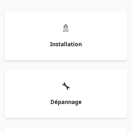
🚿
Installation
🔧
Dépannage