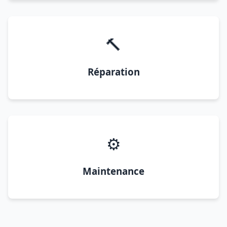
🔨
Réparation
⚙️
Maintenance