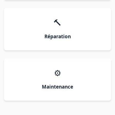
🔨
Réparation
⚙️
Maintenance