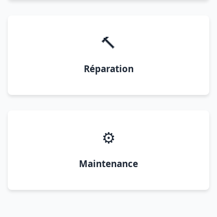
🔨
Réparation
⚙️
Maintenance