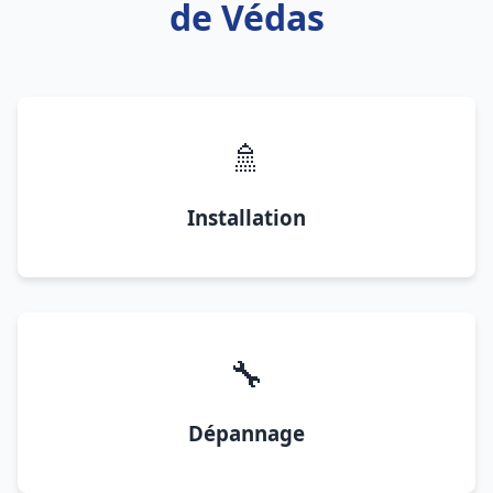
de Védas
🚿
Installation
🔧
Dépannage