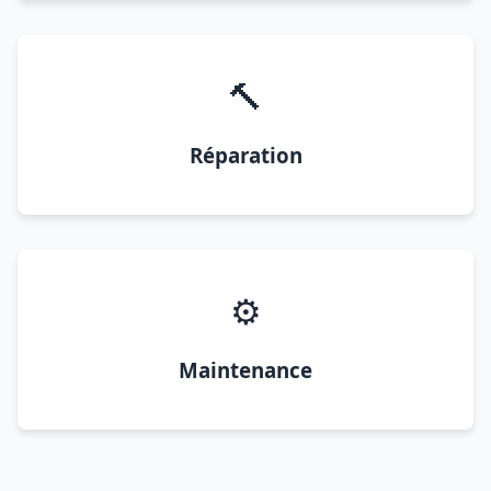
🔨
Réparation
⚙️
Maintenance