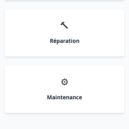
🔨
Réparation
⚙️
Maintenance