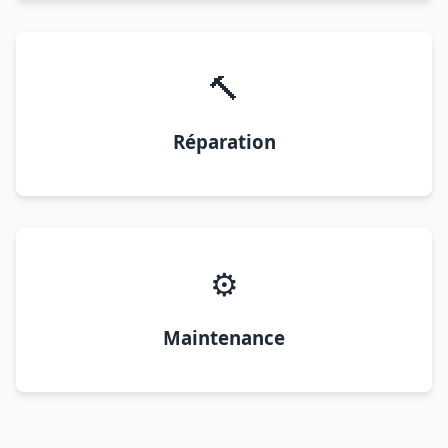
🔨
Réparation
⚙️
Maintenance