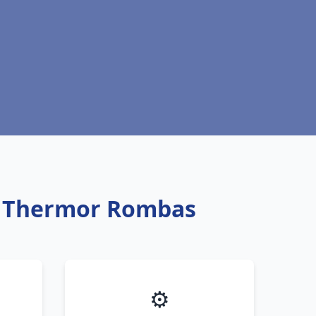
u Thermor Rombas
⚙️