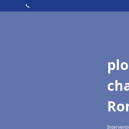
📞
pl
ch
Ro
Intervent