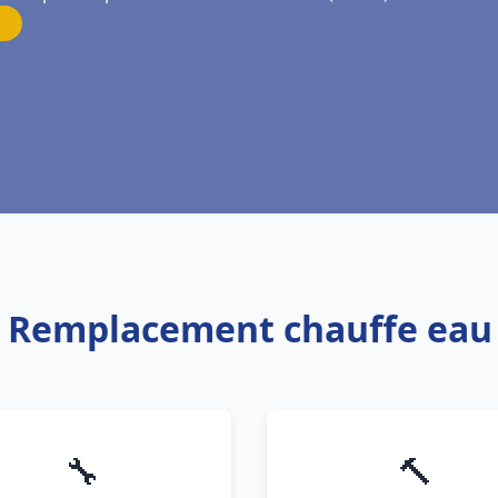
er Remplacement chauffe ea
🔧
🔨