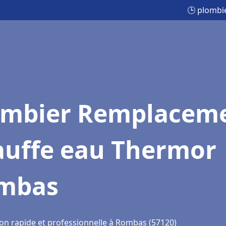
🕒 plomb
ombier Remplacem
auffe eau Thermor
mbas
ion rapide et professionnelle à Rombas (57120)