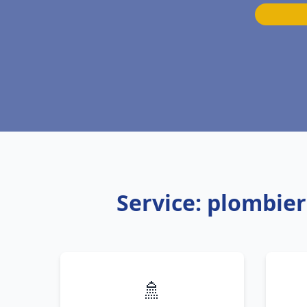
Service: plombi
🚿