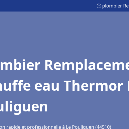
🕒 plombier R
ombier Remplacem
auffe eau Thermor 
uliguen
on rapide et professionnelle à Le Pouliguen (44510)