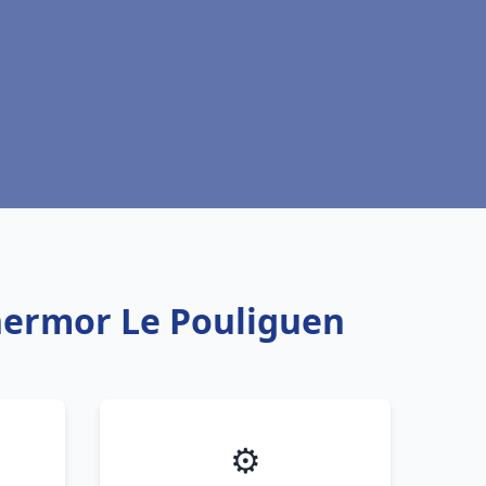
hermor Le Pouliguen
⚙️