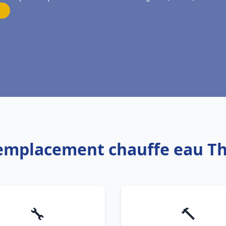
Remplacement chauffe eau T
🔧
🔨