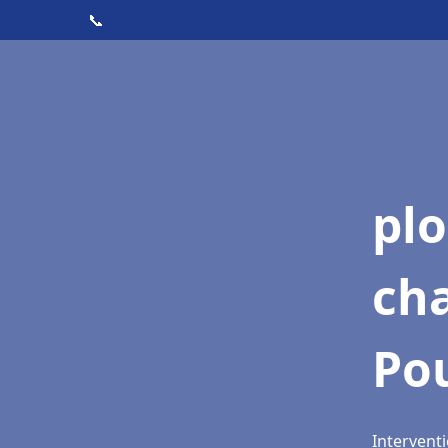
📞
pl
ch
Po
Interventi