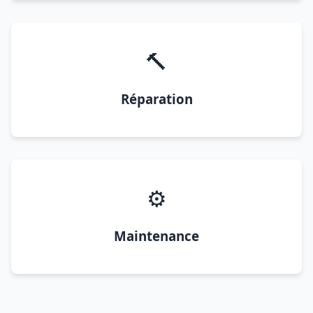
🔨
Réparation
⚙️
Maintenance