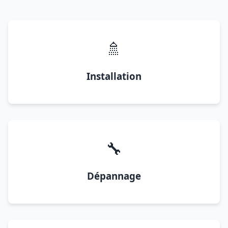
🚿
Installation
🔧
Dépannage