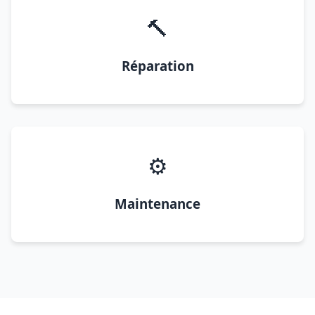
🔨
Réparation
⚙️
Maintenance