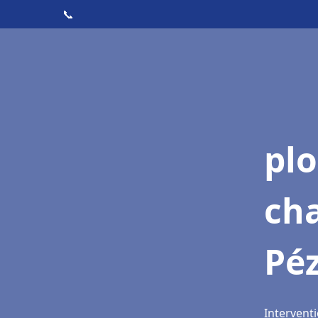
📞
pl
ch
Pé
Intervent