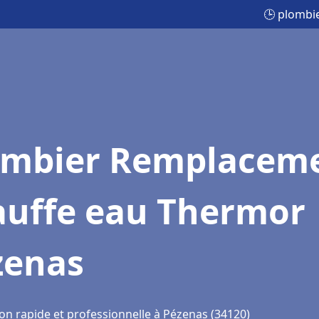
🕒 plombi
ombier Remplacem
auffe eau Thermor
zenas
ion rapide et professionnelle à Pézenas (34120)