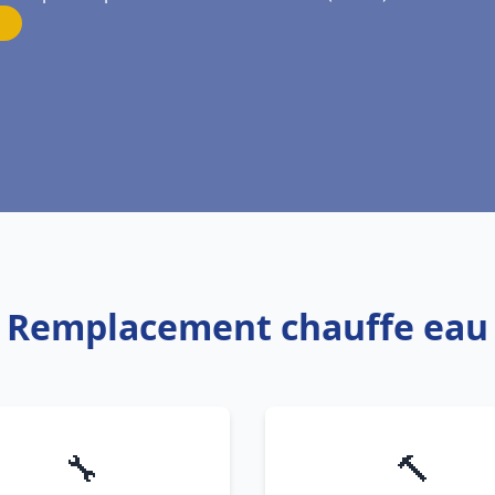
r Remplacement chauffe ea
🔧
🔨