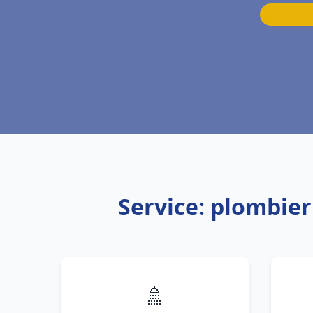
Service: plombie
🚿