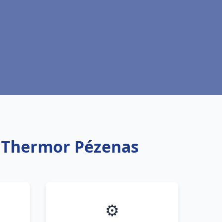
u Thermor Pézenas
⚙️