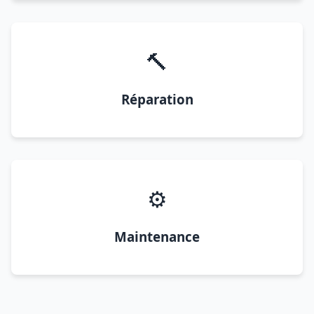
🔨
Réparation
⚙️
Maintenance