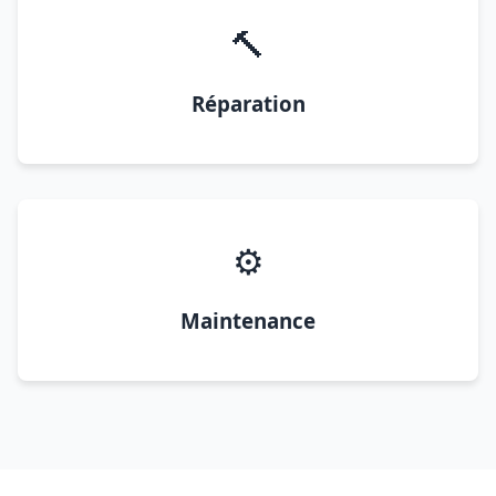
🔨
Réparation
⚙️
Maintenance