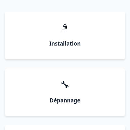
🚿
Installation
🔧
Dépannage