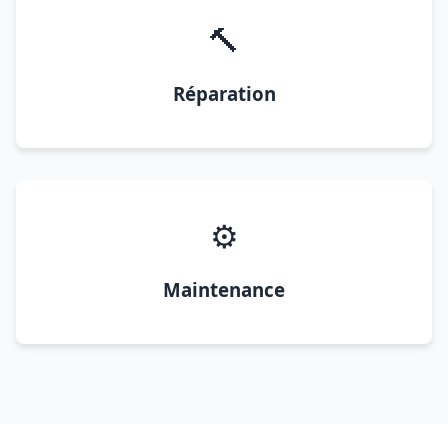
🔨
Réparation
⚙️
Maintenance