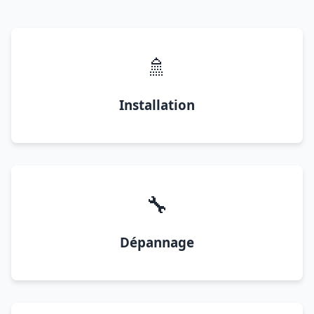
🚿
Installation
🔧
Dépannage