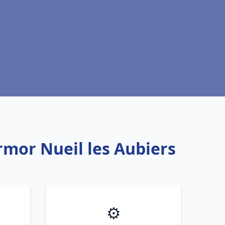
mor Nueil les Aubiers
⚙️