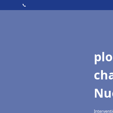
📞
pl
ch
Nue
Interventi