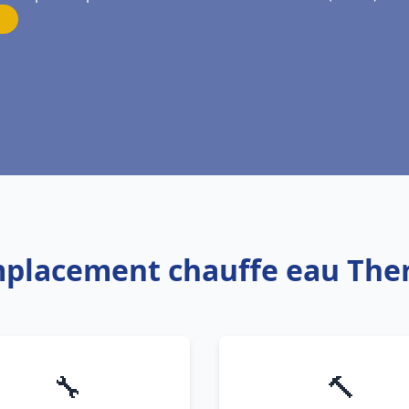
mplacement chauffe eau Ther
🔧
🔨