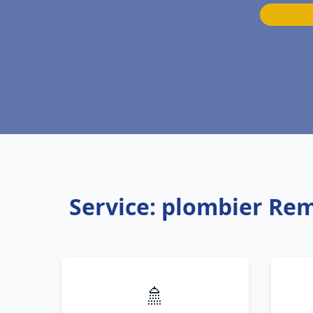
Service: plombier Re
🚿