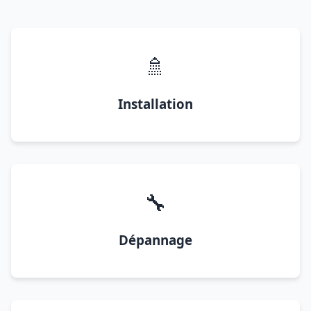
🚿
Installation
🔧
Dépannage