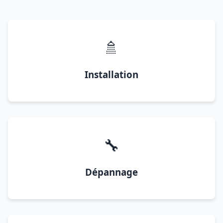
🚿
Installation
🔧
Dépannage