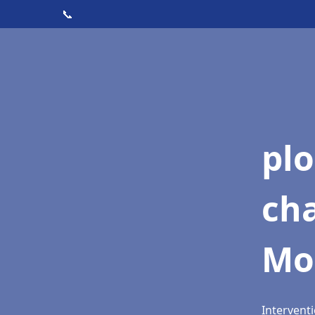
📞
pl
ch
Mo
Intervent