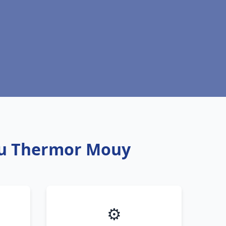
au Thermor Mouy
⚙️