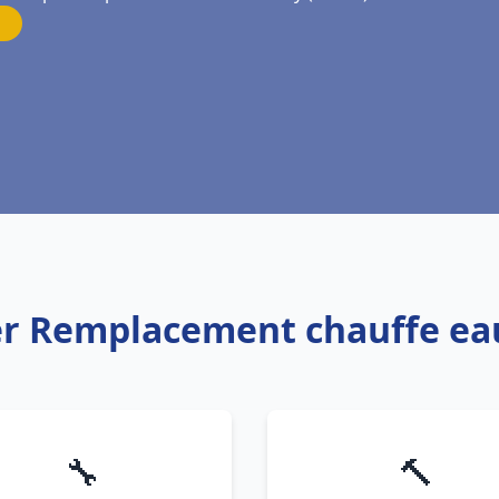
ier Remplacement chauffe e
🔧
🔨