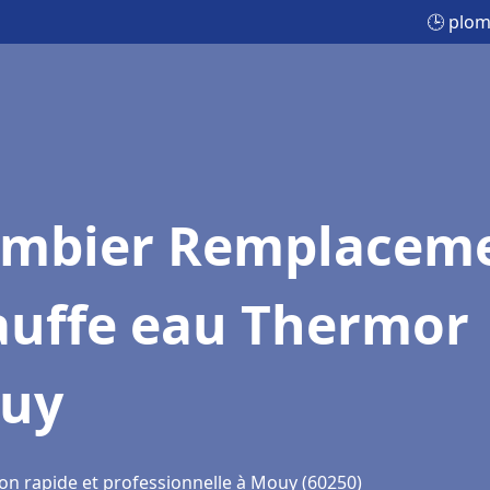
🕒 plo
ombier Remplacem
auffe eau Thermor
uy
ion rapide et professionnelle à Mouy (60250)