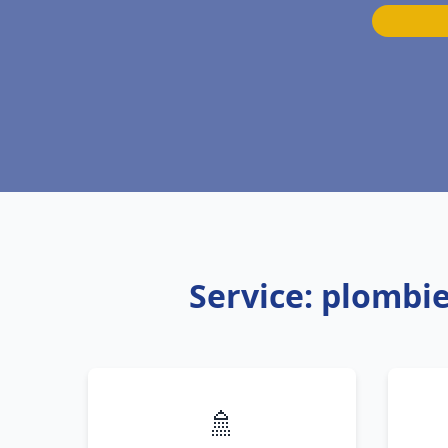
Service: plomb
🚿