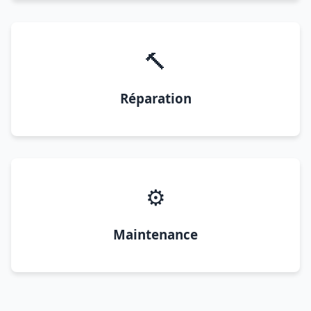
🔨
Réparation
⚙️
Maintenance