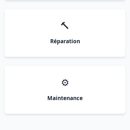
🔨
Réparation
⚙️
Maintenance