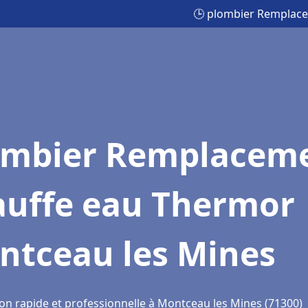
🕒 plombier Remplac
ombier Remplacem
auffe eau Thermor
ntceau les Mines
ion rapide et professionnelle à Montceau les Mines (71300)