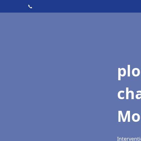
📞
pl
ch
Mo
Intervent