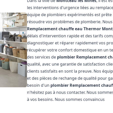
Dans la ville de
Montceau les Mines
, il est 
les interventions d'urgence liées au rempla
équipe de plombiers expérimentés est prête 
résoudre vos problèmes de plomberie. Nous 
Remplacement chauffe eau Thermor
Mont
délais d'intervention rapide et des tarifs co
diagnostiquer et réparer rapidement vos pr
récupérer votre confort domestique en un t
des services de
plombier Remplacement ch
qualité, avec une garantie de satisfaction cl
clients satisfaits en sont la preuve. Nos équ
et des pièces de rechange de qualité pour ga
besoin d'un
plombier Remplacement chauf
n'hésitez pas à nous contacter. Nous sommes
à vos besoins. Nous sommes convaincus