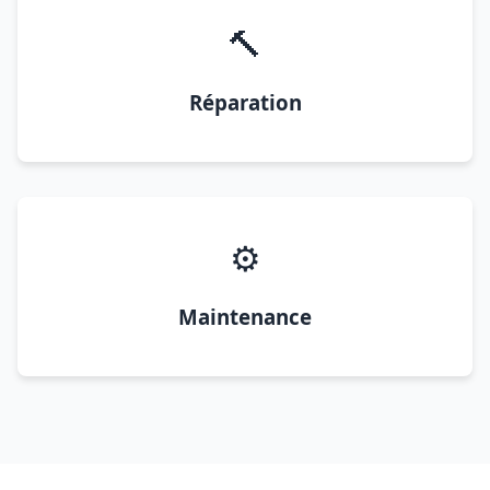
🔨
Réparation
⚙️
Maintenance