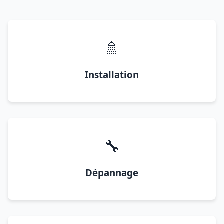
🚿
Installation
🔧
Dépannage