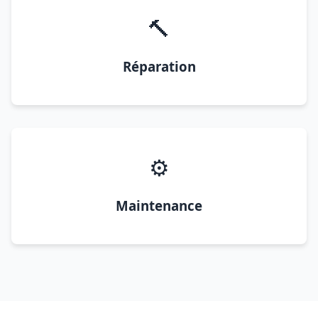
🔨
Réparation
⚙️
Maintenance