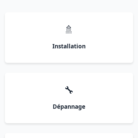
🚿
Installation
🔧
Dépannage