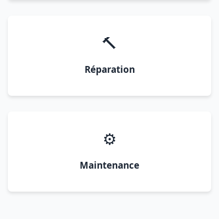
🔨
Réparation
⚙️
Maintenance