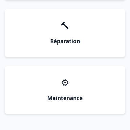
🔨
Réparation
⚙️
Maintenance