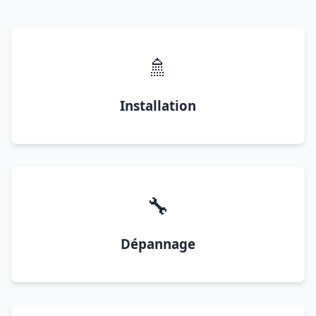
🚿
Installation
🔧
Dépannage