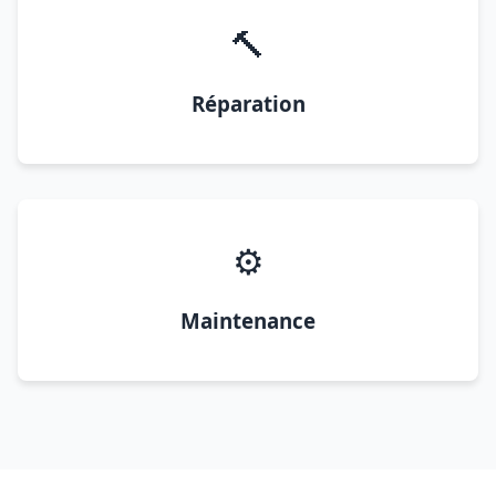
🔨
Réparation
⚙️
Maintenance