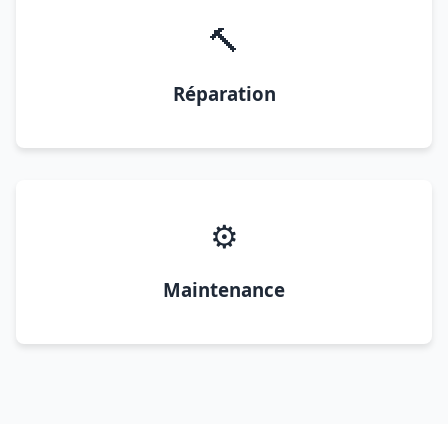
🔨
Réparation
⚙️
Maintenance