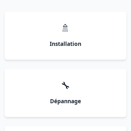
🚿
Installation
🔧
Dépannage