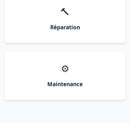
🔨
Réparation
⚙️
Maintenance