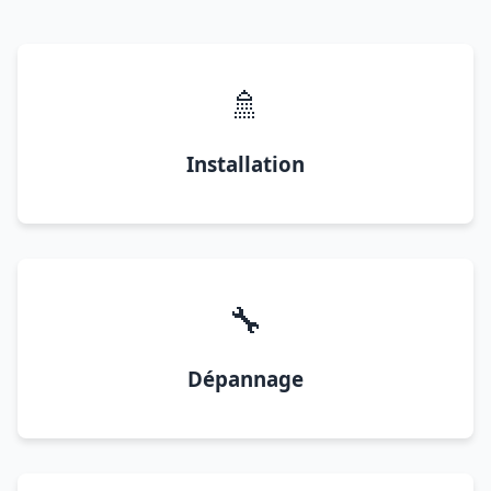
🚿
Installation
🔧
Dépannage