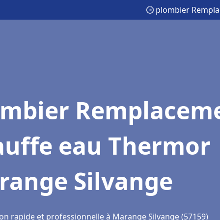
🕒 plombier Rempla
ombier Remplacem
auffe eau Thermor
range Silvange
ion rapide et professionnelle à Marange Silvange (57159)