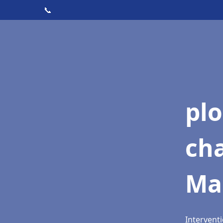
📞
pl
ch
Ma
Intervent