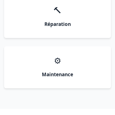
🔨
Réparation
⚙️
Maintenance