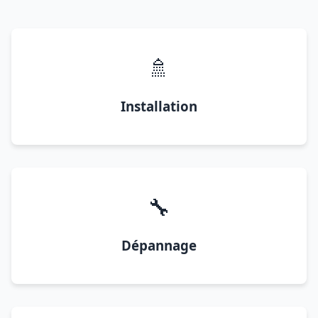
🚿
Installation
🔧
Dépannage