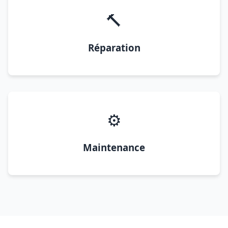
🔨
Réparation
⚙️
Maintenance