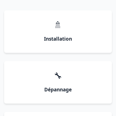
🚿
Installation
🔧
Dépannage