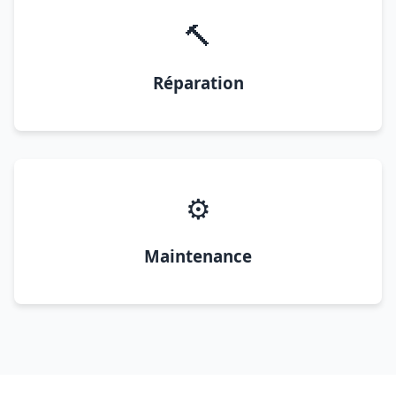
🔨
Réparation
⚙️
Maintenance