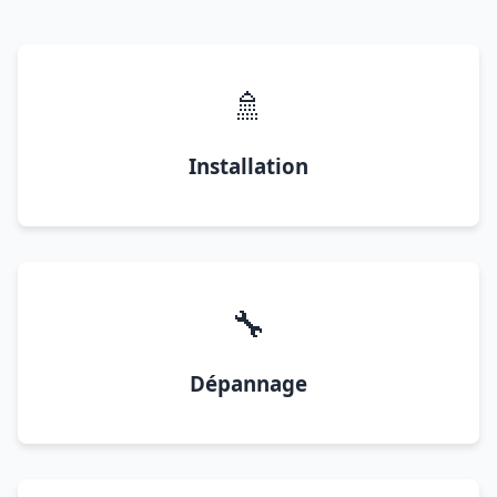
🚿
Installation
🔧
Dépannage