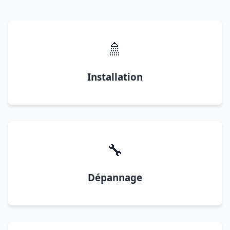
🚿
Installation
🔧
Dépannage