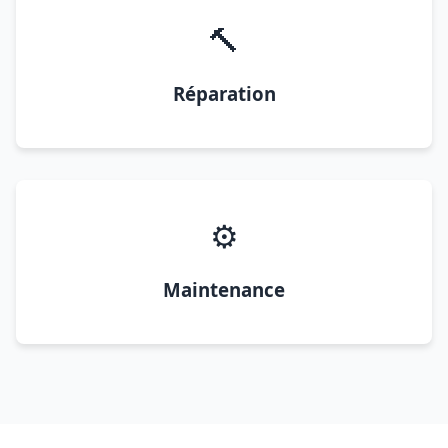
🔨
Réparation
⚙️
Maintenance