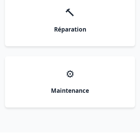
🔨
Réparation
⚙️
Maintenance