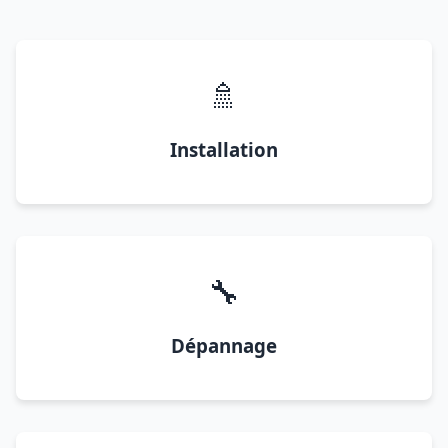
🚿
Installation
🔧
Dépannage